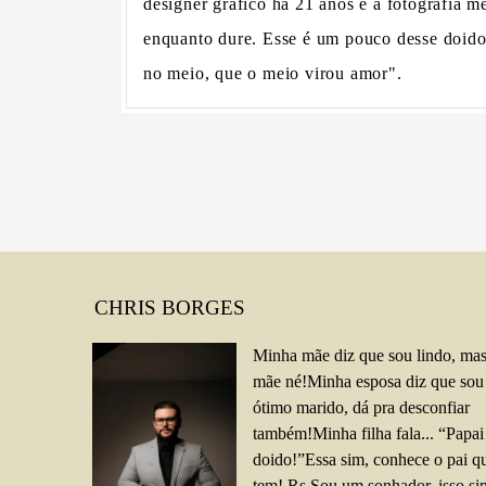
designer gráfico há 21 anos e a fotografia 
enquanto dure. Esse é um pouco desse doido p
no meio, que o meio virou amor".
CHRIS BORGES
Minha mãe diz que sou lindo, mas
mãe né!Minha esposa diz que so
ótimo marido, dá pra desconfiar
também!Minha filha fala... “Papai
doido!”Essa sim, conhece o pai q
tem! Rs.Sou um sonhador, isso si