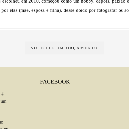
me escolheu em 2010, começou como um hobby, depois, paixão e 
or elas (mãe, esposa e filha), desse doido por fotografar os s
SOLICITE UM ORÇAMENTO
FACEBOOK
 é
u um
ue
m, eu