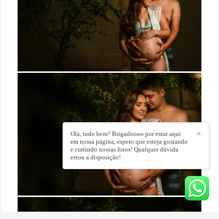
Olá, tudo bem? Brigadoooo por estar aqui
✕
em nossa página, espero que esteja gostando
e curtindo nossas fotos! Qualquer dúvida
estou a disposição!