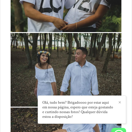
Olá, tudo bem? Brigadoooo por estar aqui
✕
em nossa página, espero que esteja gostando
e curtindo nossas fotos! Qualquer dúvida
estou a disposição!