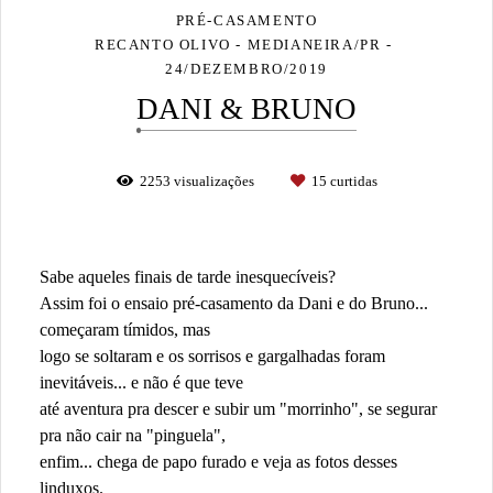
PRÉ-CASAMENTO
RECANTO OLIVO - MEDIANEIRA/PR
24/DEZEMBRO/2019
DANI & BRUNO
2253
visualizações
15
curtidas
Sabe aqueles finais de tarde inesquecíveis?
Assim foi o ensaio pré-casamento da Dani e do Bruno...
começaram tímidos, mas
logo se soltaram e os sorrisos e gargalhadas foram
inevitáveis... e não é que teve
até aventura pra descer e subir um "morrinho", se segurar
pra não cair na "pinguela",
enfim... chega de papo furado e veja as fotos desses
linduxos.