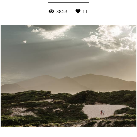
3853
11